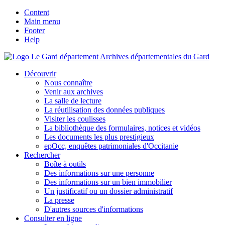
Content
Main menu
Footer
Help
Archives départementales du Gard
Découvrir
Nous connaître
Venir aux archives
La salle de lecture
La réutilisation des données publiques
Visiter les coulisses
La bibliothèque des formulaires, notices et vidéos
Les documents les plus prestigieux
epOcc, enquêtes patrimoniales d'Occitanie
Rechercher
Boîte à outils
Des informations sur une personne
Des informations sur un bien immobilier
Un justificatif ou un dossier administratif
La presse
D'autres sources d'informations
Consulter en ligne