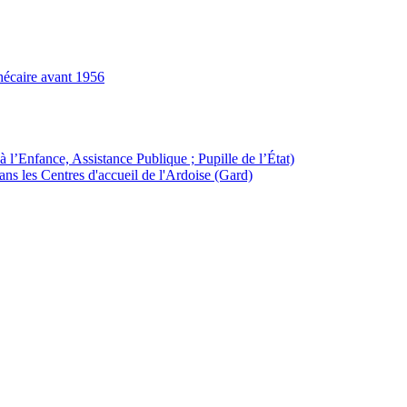
hécaire avant 1956
à l’Enfance, Assistance Publique ; Pupille de l’État)
ans les Centres d'accueil de l'Ardoise (Gard)