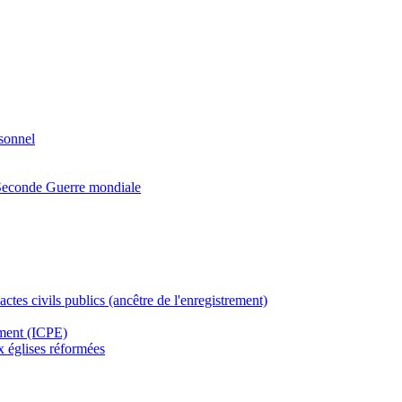
rsonnel
a Seconde Guerre mondiale
actes civils publics (ancêtre de l'enregistrement)
ement (ICPE)
ux églises réformées