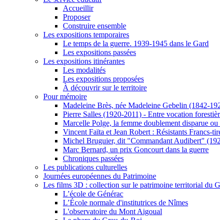
Accueillir
Proposer
Construire ensemble
Les expositions temporaires
Le temps de la guerre. 1939-1945 dans le Gard
Les expositions passées
Les expositions itinérantes
Les modalités
Les expositions proposées
À découvrir sur le territoire
Pour mémoire
Madeleine Brès, née Madeleine Gebelin (1842-19
Pierre Salles (1920-2011) - Entre vocation foresti
Marcelle Polge, la femme doublement disparue ou
Vincent Faïta et Jean Robert : Résistants Francs-tir
Michel Bruguier, dit "Commandant Audibert" (19
Marc Bernard, un prix Goncourt dans la guerre
Chroniques passées
Les publications culturelles
Journées européennes du Patrimoine
Les films 3D : collection sur le patrimoine territorial du 
L’école de Générac
L’École normale d'institutrices de Nîmes
L'observatoire du Mont Aigoual