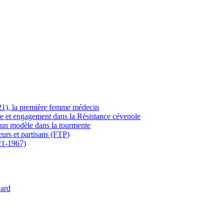
21), la première femme médecin
ère et engagement dans la Résistance cévenole
 un modèle dans la tourmente
eurs et partisans (FTP)
21-1967)
Gard