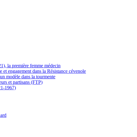
21), la première femme médecin
ère et engagement dans la Résistance cévenole
 un modèle dans la tourmente
eurs et partisans (FTP)
21-1967)
Gard