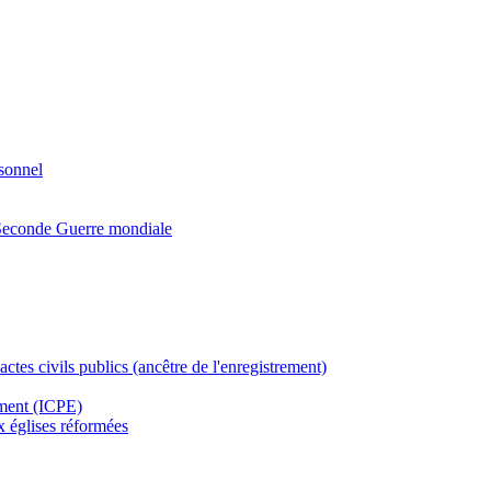
rsonnel
a Seconde Guerre mondiale
actes civils publics (ancêtre de l'enregistrement)
ement (ICPE)
ux églises réformées