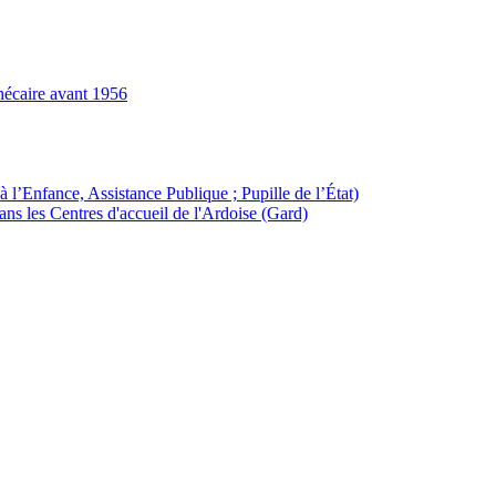
hécaire avant 1956
à l’Enfance, Assistance Publique ; Pupille de l’État)
ans les Centres d'accueil de l'Ardoise (Gard)