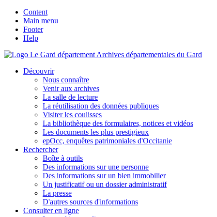
Content
Main menu
Footer
Help
Archives départementales du Gard
Découvrir
Nous connaître
Venir aux archives
La salle de lecture
La réutilisation des données publiques
Visiter les coulisses
La bibliothèque des formulaires, notices et vidéos
Les documents les plus prestigieux
epOcc, enquêtes patrimoniales d'Occitanie
Rechercher
Boîte à outils
Des informations sur une personne
Des informations sur un bien immobilier
Un justificatif ou un dossier administratif
La presse
D'autres sources d'informations
Consulter en ligne