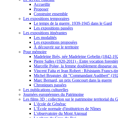
Accueillir
Proposer
Construire ensemble
Les expositions temporaires
Le temps de la guerre. 1939-1945 dans le Gard
Les expositions passées
Les expositions itinérantes
Les modalités
Les expositions proposées
À découvrir sur le territoire
Pour mémoire
Madeleine Brès, née Madeleine Gebelin (1842-19
Pierre Salles (1920-2011) - Entre vocation foresti
Marcelle Polge, la femme doublement disparue ou
Vincent Faïta et Jean Robert : Résistants Francs-tir
Michel Bruguier, dit "Commandant Audibert" (19
Marc Bernard, un prix Goncourt dans la guerre
Chroniques passées
Les publications culturelles
Journées européennes du Patrimoine
Les films 3D : collection sur le patrimoine territorial du 
L’école de Générac
L’École normale d'institutrices de Nîmes
L'observatoire du Mont Aigoual