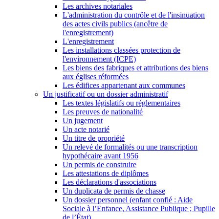
Les archives notariales
L'administration du contrôle et de l'insinuation
des actes civils publics (ancêtre de
l'enregistrement)
L'enregistrement
Les installations classées protection de
l'environnement (ICPE)
Les biens des fabriques et attributions des biens
aux églises réformées
Les édifices appartenant aux communes
Un justificatif ou un dossier administratif
Les textes législatifs ou réglementaires
Les preuves de nationalité
Un jugement
Un acte notarié
Un titre de propriété
Un relevé de formalités ou une transcription
hypothécaire avant 1956
Un permis de construire
Les attestations de diplômes
Les déclarations d'associations
Un duplicata de permis de chasse
Un dossier personnel (enfant confié : Aide
Sociale à l’Enfance, Assistance Publique ; Pupille
de l’État)