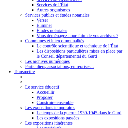
Services de l’État
Autres organismes
Services publics et études notariales
Verser
Éliminer
Études notariales
Vous déménagez : que faire de vos archives ?
Communes et intercommunalités
Le contrôle scientifique et technique de l’État
Les dispositions particulières mises en place par
le Conseil départemental du Gard
Les archives numériques
Particuliers, associations, entreprises...
Transmettre
Le service éducatif
Accueillir
Proposer
Construire ensemble
Les expositions temporaires
Le temps de la guerre. 1939-1945 dans le Gard
Les expositions passées
Les expositions itinérantes