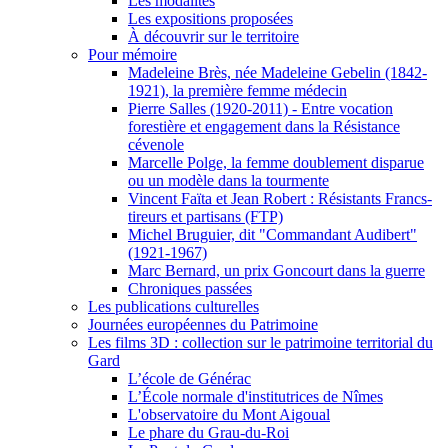
Les modalités
Les expositions proposées
À découvrir sur le territoire
Pour mémoire
Madeleine Brès, née Madeleine Gebelin (1842-
1921), la première femme médecin
Pierre Salles (1920-2011) - Entre vocation
forestière et engagement dans la Résistance
cévenole
Marcelle Polge, la femme doublement disparue
ou un modèle dans la tourmente
Vincent Faïta et Jean Robert : Résistants Francs-
tireurs et partisans (FTP)
Michel Bruguier, dit "Commandant Audibert"
(1921-1967)
Marc Bernard, un prix Goncourt dans la guerre
Chroniques passées
Les publications culturelles
Journées européennes du Patrimoine
Les films 3D : collection sur le patrimoine territorial du
Gard
L’école de Générac
L’École normale d'institutrices de Nîmes
L'observatoire du Mont Aigoual
Le phare du Grau-du-Roi