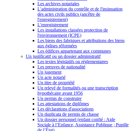
Les archives notariales
L'administration du contrôle et de l'insinuation
des actes civils publics (ancêtre de
l'enregistrement)
L'enregistrement
Les installations classées protection de
l'environnement (ICPE)
Les biens des fabriques et attributions des biens
aux églises réformées
Les édifices appartenant aux communes
Un justificatif ou un dossier administratif
Les textes législatifs ou réglementaires
Les preuves de nationalité
Un jugement
Un acte notarié
Un titre de propriété
Un relevé de formalités ou une transcription
hypothécaire avant 1956
Un permis de construire
Les attestations de diplômes
Les déclarations d'associations
Un duplicata de permis de chasse
Un dossier personnel (enfant confié : Aide
Sociale à l’Enfance, Assistance Publique ; Pupille
de l’État)