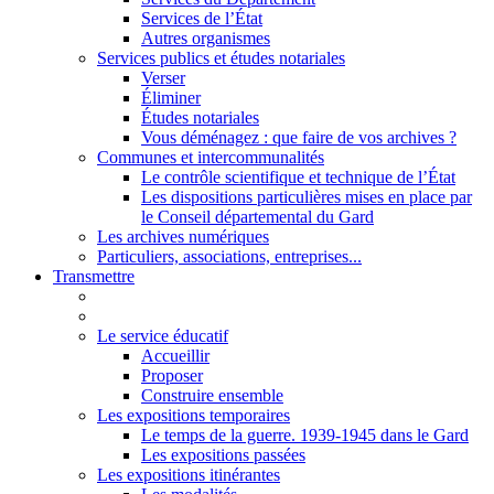
Services de l’État
Autres organismes
Services publics et études notariales
Verser
Éliminer
Études notariales
Vous déménagez : que faire de vos archives ?
Communes et intercommunalités
Le contrôle scientifique et technique de l’État
Les dispositions particulières mises en place par
le Conseil départemental du Gard
Les archives numériques
Particuliers, associations, entreprises...
Transmettre
Le service éducatif
Accueillir
Proposer
Construire ensemble
Les expositions temporaires
Le temps de la guerre. 1939-1945 dans le Gard
Les expositions passées
Les expositions itinérantes