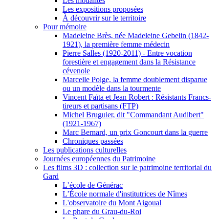
Les modalités
Les expositions proposées
À découvrir sur le territoire
Pour mémoire
Madeleine Brès, née Madeleine Gebelin (1842-
1921), la première femme médecin
Pierre Salles (1920-2011) - Entre vocation
forestière et engagement dans la Résistance
cévenole
Marcelle Polge, la femme doublement disparue
ou un modèle dans la tourmente
Vincent Faïta et Jean Robert : Résistants Francs-
tireurs et partisans (FTP)
Michel Bruguier, dit "Commandant Audibert"
(1921-1967)
Marc Bernard, un prix Goncourt dans la guerre
Chroniques passées
Les publications culturelles
Journées européennes du Patrimoine
Les films 3D : collection sur le patrimoine territorial du
Gard
L’école de Générac
L’École normale d'institutrices de Nîmes
L'observatoire du Mont Aigoual
Le phare du Grau-du-Roi