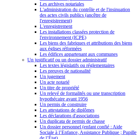
Les archives notariales
L'administration du contrôle et de l'insinuation
des actes civils publics (ancêtre de
l'enregistrement)
L'enregistrement
Les installations classées protection de
l'environnement (ICPE)
Les biens des fabriques et attributions des biens
aux églises réformées
Les édifices appartenant aux communes
Un justificatif ou un dossier administratif
Les textes législatifs ou réglementaires
Les preuves de nationalité
Un jugement
Un acte notarié
Un titre de propriété
Un relevé de formalités ou une transcription
hypothécaire avant 1956
Un permis de construire
Les attestations de diplômes
Les déclarations d'associations
Un duplicata de permis de chasse
Un dossier personnel (enfant confié : Aide
Sociale à l’Enfance, Assistance Publique ; Pupille
de l’État)