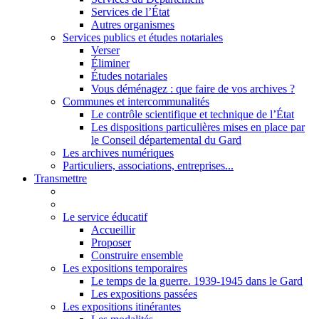
Services de l’État
Autres organismes
Services publics et études notariales
Verser
Éliminer
Études notariales
Vous déménagez : que faire de vos archives ?
Communes et intercommunalités
Le contrôle scientifique et technique de l’État
Les dispositions particulières mises en place par
le Conseil départemental du Gard
Les archives numériques
Particuliers, associations, entreprises...
Transmettre
Le service éducatif
Accueillir
Proposer
Construire ensemble
Les expositions temporaires
Le temps de la guerre. 1939-1945 dans le Gard
Les expositions passées
Les expositions itinérantes