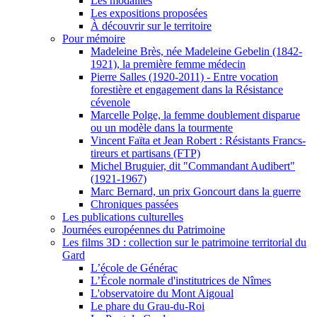
Les modalités
Les expositions proposées
À découvrir sur le territoire
Pour mémoire
Madeleine Brès, née Madeleine Gebelin (1842-
1921), la première femme médecin
Pierre Salles (1920-2011) - Entre vocation
forestière et engagement dans la Résistance
cévenole
Marcelle Polge, la femme doublement disparue
ou un modèle dans la tourmente
Vincent Faïta et Jean Robert : Résistants Francs-
tireurs et partisans (FTP)
Michel Bruguier, dit "Commandant Audibert"
(1921-1967)
Marc Bernard, un prix Goncourt dans la guerre
Chroniques passées
Les publications culturelles
Journées européennes du Patrimoine
Les films 3D : collection sur le patrimoine territorial du
Gard
L’école de Générac
L’École normale d'institutrices de Nîmes
L'observatoire du Mont Aigoual
Le phare du Grau-du-Roi