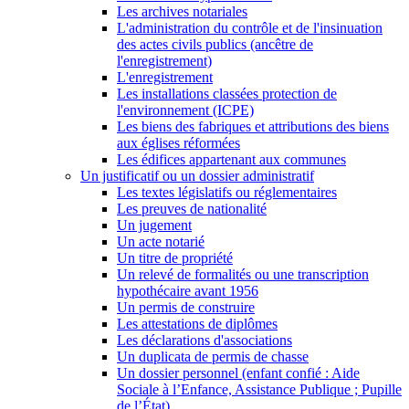
Les archives notariales
L'administration du contrôle et de l'insinuation
des actes civils publics (ancêtre de
l'enregistrement)
L'enregistrement
Les installations classées protection de
l'environnement (ICPE)
Les biens des fabriques et attributions des biens
aux églises réformées
Les édifices appartenant aux communes
Un justificatif ou un dossier administratif
Les textes législatifs ou réglementaires
Les preuves de nationalité
Un jugement
Un acte notarié
Un titre de propriété
Un relevé de formalités ou une transcription
hypothécaire avant 1956
Un permis de construire
Les attestations de diplômes
Les déclarations d'associations
Un duplicata de permis de chasse
Un dossier personnel (enfant confié : Aide
Sociale à l’Enfance, Assistance Publique ; Pupille
de l’État)