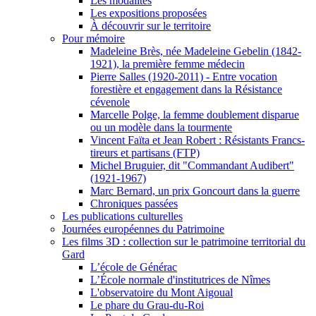
Les modalités
Les expositions proposées
À découvrir sur le territoire
Pour mémoire
Madeleine Brès, née Madeleine Gebelin (1842-
1921), la première femme médecin
Pierre Salles (1920-2011) - Entre vocation
forestière et engagement dans la Résistance
cévenole
Marcelle Polge, la femme doublement disparue
ou un modèle dans la tourmente
Vincent Faïta et Jean Robert : Résistants Francs-
tireurs et partisans (FTP)
Michel Bruguier, dit "Commandant Audibert"
(1921-1967)
Marc Bernard, un prix Goncourt dans la guerre
Chroniques passées
Les publications culturelles
Journées européennes du Patrimoine
Les films 3D : collection sur le patrimoine territorial du
Gard
L’école de Générac
L’École normale d'institutrices de Nîmes
L'observatoire du Mont Aigoual
Le phare du Grau-du-Roi