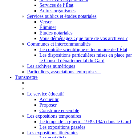
Services de l’État
Autres organismes
Services publics et études notariales
Verser
Éliminer
Études notariales
Vous déménagez : que faire de vos archives ?
Communes et intercommunalités
Le contrôle scientifique et technique de l’État
Les dispositions particulières mises en place par
le Conseil départemental du Gard
Les archives numériques
Particuliers, associations, entreprises...
Transmettre
Le service éducatif
Accueillir
Proposer
Construire ensemble
Les expositions temporaires
Le temps de la guerre. 1939-1945 dans le Gard
Les expositions passées
Les expositions itinérantes