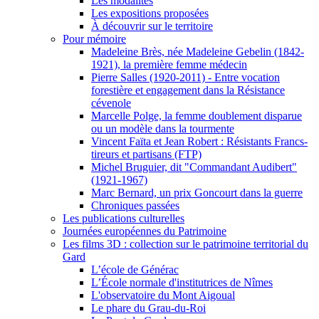
Les modalités
Les expositions proposées
À découvrir sur le territoire
Pour mémoire
Madeleine Brès, née Madeleine Gebelin (1842-
1921), la première femme médecin
Pierre Salles (1920-2011) - Entre vocation
forestière et engagement dans la Résistance
cévenole
Marcelle Polge, la femme doublement disparue
ou un modèle dans la tourmente
Vincent Faïta et Jean Robert : Résistants Francs-
tireurs et partisans (FTP)
Michel Bruguier, dit "Commandant Audibert"
(1921-1967)
Marc Bernard, un prix Goncourt dans la guerre
Chroniques passées
Les publications culturelles
Journées européennes du Patrimoine
Les films 3D : collection sur le patrimoine territorial du
Gard
L’école de Générac
L’École normale d'institutrices de Nîmes
L'observatoire du Mont Aigoual
Le phare du Grau-du-Roi