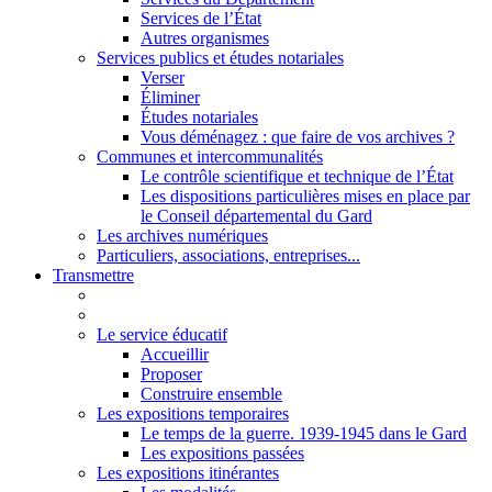
Services de l’État
Autres organismes
Services publics et études notariales
Verser
Éliminer
Études notariales
Vous déménagez : que faire de vos archives ?
Communes et intercommunalités
Le contrôle scientifique et technique de l’État
Les dispositions particulières mises en place par
le Conseil départemental du Gard
Les archives numériques
Particuliers, associations, entreprises...
Transmettre
Le service éducatif
Accueillir
Proposer
Construire ensemble
Les expositions temporaires
Le temps de la guerre. 1939-1945 dans le Gard
Les expositions passées
Les expositions itinérantes