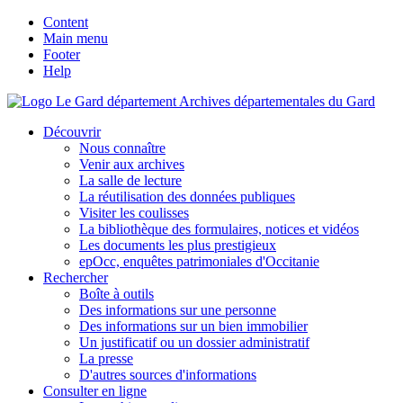
Content
Main menu
Footer
Help
Archives départementales du Gard
Découvrir
Nous connaître
Venir aux archives
La salle de lecture
La réutilisation des données publiques
Visiter les coulisses
La bibliothèque des formulaires, notices et vidéos
Les documents les plus prestigieux
epOcc, enquêtes patrimoniales d'Occitanie
Rechercher
Boîte à outils
Des informations sur une personne
Des informations sur un bien immobilier
Un justificatif ou un dossier administratif
La presse
D'autres sources d'informations
Consulter en ligne