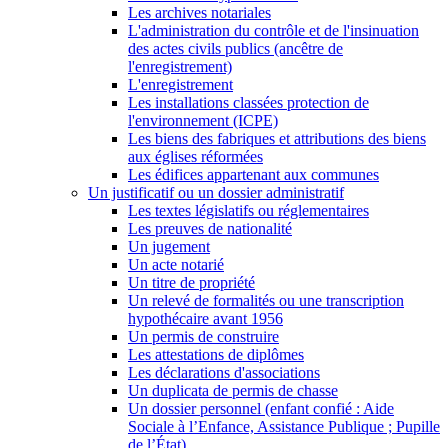
Les archives notariales
L'administration du contrôle et de l'insinuation
des actes civils publics (ancêtre de
l'enregistrement)
L'enregistrement
Les installations classées protection de
l'environnement (ICPE)
Les biens des fabriques et attributions des biens
aux églises réformées
Les édifices appartenant aux communes
Un justificatif ou un dossier administratif
Les textes législatifs ou réglementaires
Les preuves de nationalité
Un jugement
Un acte notarié
Un titre de propriété
Un relevé de formalités ou une transcription
hypothécaire avant 1956
Un permis de construire
Les attestations de diplômes
Les déclarations d'associations
Un duplicata de permis de chasse
Un dossier personnel (enfant confié : Aide
Sociale à l’Enfance, Assistance Publique ; Pupille
de l’État)