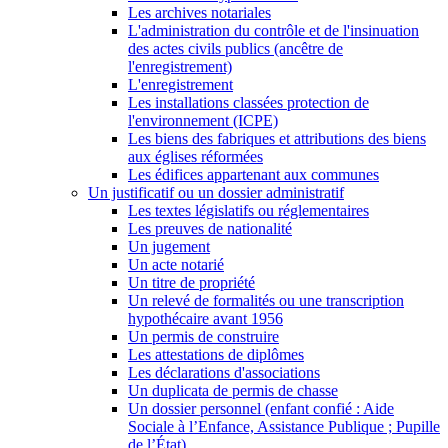
Les archives notariales
L'administration du contrôle et de l'insinuation
des actes civils publics (ancêtre de
l'enregistrement)
L'enregistrement
Les installations classées protection de
l'environnement (ICPE)
Les biens des fabriques et attributions des biens
aux églises réformées
Les édifices appartenant aux communes
Un justificatif ou un dossier administratif
Les textes législatifs ou réglementaires
Les preuves de nationalité
Un jugement
Un acte notarié
Un titre de propriété
Un relevé de formalités ou une transcription
hypothécaire avant 1956
Un permis de construire
Les attestations de diplômes
Les déclarations d'associations
Un duplicata de permis de chasse
Un dossier personnel (enfant confié : Aide
Sociale à l’Enfance, Assistance Publique ; Pupille
de l’État)