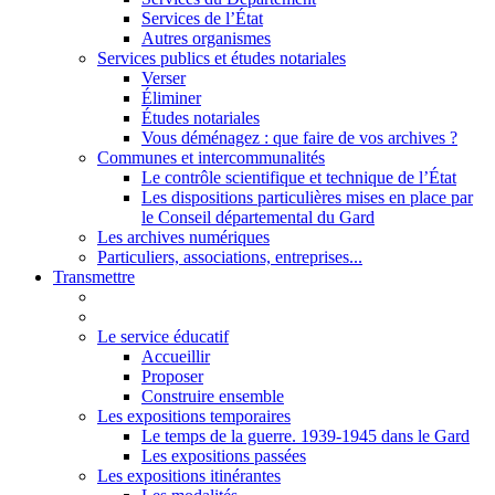
Services de l’État
Autres organismes
Services publics et études notariales
Verser
Éliminer
Études notariales
Vous déménagez : que faire de vos archives ?
Communes et intercommunalités
Le contrôle scientifique et technique de l’État
Les dispositions particulières mises en place par
le Conseil départemental du Gard
Les archives numériques
Particuliers, associations, entreprises...
Transmettre
Le service éducatif
Accueillir
Proposer
Construire ensemble
Les expositions temporaires
Le temps de la guerre. 1939-1945 dans le Gard
Les expositions passées
Les expositions itinérantes