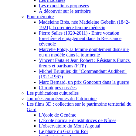
Les modalités
Les expositions proposées
À découvrir sur le territoire
Pour mémoire
Madeleine Brès, née Madeleine Gebelin (1842-
1921), la première femme médecin
Pierre Salles (1920-2011) - Entre vocation
forestière et engagement dans la Résistance
cévenole
Marcelle Polge, la femme doublement disparue
ou un modèle dans la tourmente
Vincent Faïta et Jean Robert : Résistants Francs-
tireurs et partisans (FTP)
Michel Bruguier, dit "Commandant Audibert"
(1921-1967)
Marc Bernard, un prix Goncourt dans la guerre
Chroniques passées
Les publications culturelles
Journées européennes du Patrimoine
Les films 3D : collection sur le patrimoine territorial du
Gard
L’école de Générac
L’École normale d'institutrices de Nîmes
L'observatoire du Mont Aigoual
Le phare du Grau-du-Roi