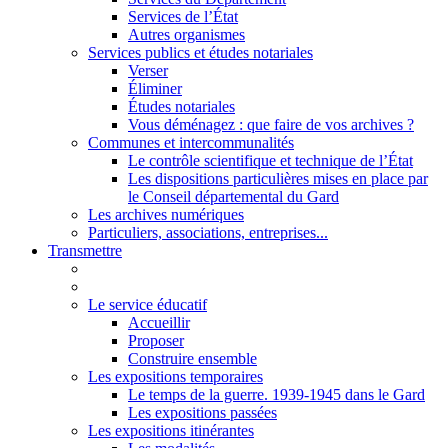
Services de l’État
Autres organismes
Services publics et études notariales
Verser
Éliminer
Études notariales
Vous déménagez : que faire de vos archives ?
Communes et intercommunalités
Le contrôle scientifique et technique de l’État
Les dispositions particulières mises en place par
le Conseil départemental du Gard
Les archives numériques
Particuliers, associations, entreprises...
Transmettre
Le service éducatif
Accueillir
Proposer
Construire ensemble
Les expositions temporaires
Le temps de la guerre. 1939-1945 dans le Gard
Les expositions passées
Les expositions itinérantes