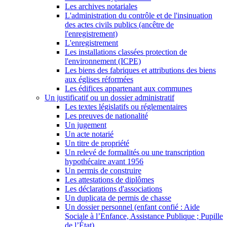
Les archives notariales
L'administration du contrôle et de l'insinuation
des actes civils publics (ancêtre de
l'enregistrement)
L'enregistrement
Les installations classées protection de
l'environnement (ICPE)
Les biens des fabriques et attributions des biens
aux églises réformées
Les édifices appartenant aux communes
Un justificatif ou un dossier administratif
Les textes législatifs ou réglementaires
Les preuves de nationalité
Un jugement
Un acte notarié
Un titre de propriété
Un relevé de formalités ou une transcription
hypothécaire avant 1956
Un permis de construire
Les attestations de diplômes
Les déclarations d'associations
Un duplicata de permis de chasse
Un dossier personnel (enfant confié : Aide
Sociale à l’Enfance, Assistance Publique ; Pupille
de l’État)