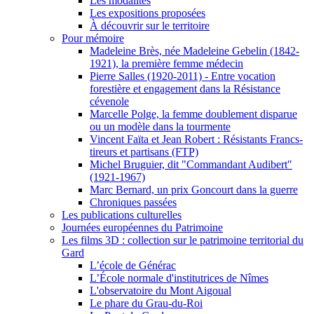
Les modalités
Les expositions proposées
À découvrir sur le territoire
Pour mémoire
Madeleine Brès, née Madeleine Gebelin (1842-
1921), la première femme médecin
Pierre Salles (1920-2011) - Entre vocation
forestière et engagement dans la Résistance
cévenole
Marcelle Polge, la femme doublement disparue
ou un modèle dans la tourmente
Vincent Faïta et Jean Robert : Résistants Francs-
tireurs et partisans (FTP)
Michel Bruguier, dit "Commandant Audibert"
(1921-1967)
Marc Bernard, un prix Goncourt dans la guerre
Chroniques passées
Les publications culturelles
Journées européennes du Patrimoine
Les films 3D : collection sur le patrimoine territorial du
Gard
L’école de Générac
L’École normale d'institutrices de Nîmes
L'observatoire du Mont Aigoual
Le phare du Grau-du-Roi