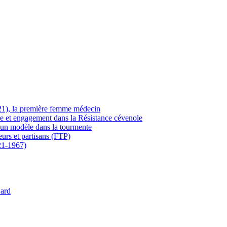
21), la première femme médecin
ère et engagement dans la Résistance cévenole
 un modèle dans la tourmente
eurs et partisans (FTP)
21-1967)
Gard