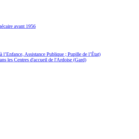
hécaire avant 1956
à l’Enfance, Assistance Publique ; Pupille de l’État)
ans les Centres d'accueil de l'Ardoise (Gard)