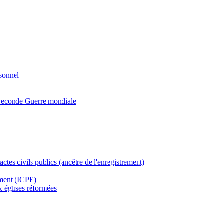
rsonnel
a Seconde Guerre mondiale
actes civils publics (ancêtre de l'enregistrement)
ement (ICPE)
ux églises réformées