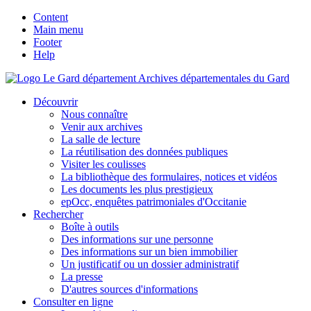
Content
Main menu
Footer
Help
Archives départementales du Gard
Découvrir
Nous connaître
Venir aux archives
La salle de lecture
La réutilisation des données publiques
Visiter les coulisses
La bibliothèque des formulaires, notices et vidéos
Les documents les plus prestigieux
epOcc, enquêtes patrimoniales d'Occitanie
Rechercher
Boîte à outils
Des informations sur une personne
Des informations sur un bien immobilier
Un justificatif ou un dossier administratif
La presse
D'autres sources d'informations
Consulter en ligne