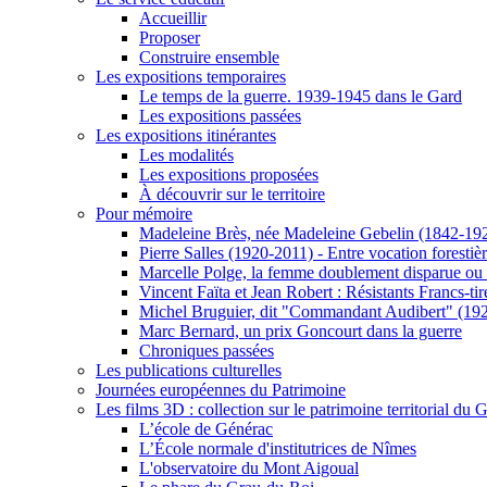
Accueillir
Proposer
Construire ensemble
Les expositions temporaires
Le temps de la guerre. 1939-1945 dans le Gard
Les expositions passées
Les expositions itinérantes
Les modalités
Les expositions proposées
À découvrir sur le territoire
Pour mémoire
Madeleine Brès, née Madeleine Gebelin (1842-19
Pierre Salles (1920-2011) - Entre vocation foresti
Marcelle Polge, la femme doublement disparue ou
Vincent Faïta et Jean Robert : Résistants Francs-tir
Michel Bruguier, dit "Commandant Audibert" (19
Marc Bernard, un prix Goncourt dans la guerre
Chroniques passées
Les publications culturelles
Journées européennes du Patrimoine
Les films 3D : collection sur le patrimoine territorial du 
L’école de Générac
L’École normale d'institutrices de Nîmes
L'observatoire du Mont Aigoual