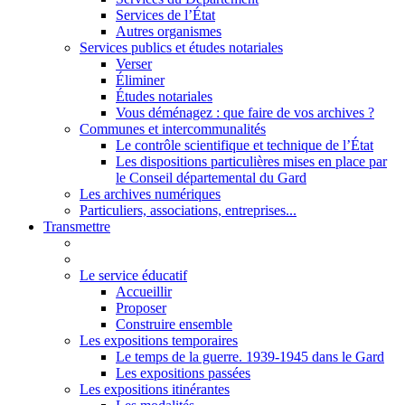
Services de l’État
Autres organismes
Services publics et études notariales
Verser
Éliminer
Études notariales
Vous déménagez : que faire de vos archives ?
Communes et intercommunalités
Le contrôle scientifique et technique de l’État
Les dispositions particulières mises en place par
le Conseil départemental du Gard
Les archives numériques
Particuliers, associations, entreprises...
Transmettre
Le service éducatif
Accueillir
Proposer
Construire ensemble
Les expositions temporaires
Le temps de la guerre. 1939-1945 dans le Gard
Les expositions passées
Les expositions itinérantes