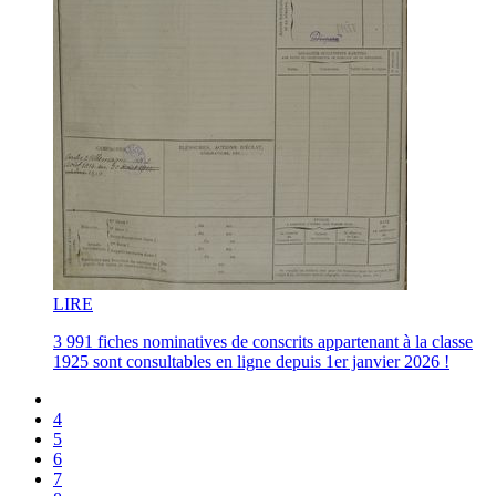
LI
RE
3 991 fiches nominatives de conscrits appartenant à la classe
1925 sont consultables en ligne depuis 1er janvier 2026 !
4
5
6
7