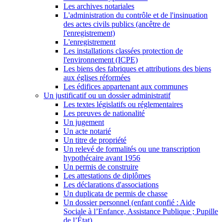
Les archives notariales
L'administration du contrôle et de l'insinuation
des actes civils publics (ancêtre de
l'enregistrement)
L'enregistrement
Les installations classées protection de
l'environnement (ICPE)
Les biens des fabriques et attributions des biens
aux églises réformées
Les édifices appartenant aux communes
Un justificatif ou un dossier administratif
Les textes législatifs ou réglementaires
Les preuves de nationalité
Un jugement
Un acte notarié
Un titre de propriété
Un relevé de formalités ou une transcription
hypothécaire avant 1956
Un permis de construire
Les attestations de diplômes
Les déclarations d'associations
Un duplicata de permis de chasse
Un dossier personnel (enfant confié : Aide
Sociale à l’Enfance, Assistance Publique ; Pupille
de l’État)