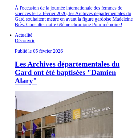
À l'occasion de la journée internationale des femmes de
sciences le 12 février 2026, les Archives départementales du
Gard souhaitent mettre en avant la figure gardoise Madeleine
Brès. Consulter notre 69ème chronique Pour mémoire !
Actualité
Découvrir
Publié le 05 février 2026
Les Archives départementales du
Gard ont été baptisées "Damien
Alary"