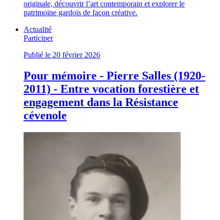
originale, découvrir l’art contemporain et explorer le
patrimoine gardois de façon créative.
Actualité
Participer
Publié le 20 février 2026
Pour mémoire - Pierre Salles (1920-
2011) - Entre vocation forestière et
engagement dans la Résistance
cévenole