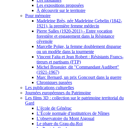
Les modalités
Les expositions proposées
À découvrir sur le territoire
Pour mémoire
Madeleine Brès, née Madeleine Gebelin (1842-
1921), la première femme médecin
Pierre Salles (1920-2011) - Entre vocation
forestière et engagement dans la Résistance
cévenole
Marcelle Polge, la femme doublement disparue
ou un modèle dans la tourmente
Vincent Faïta et Jean Robert : Résistants Francs-
tireurs et partisans (FTP)
Michel Bruguier, dit "Commandant Audibert"
(1921-1967)
Marc Bernard, un prix Goncourt dans la guerre
Chroniques passées
Les publications culturelles
Journées européennes du Patrimoine
Les films 3D : collection sur le patrimoine territorial du
Gard
L’école de Générac
L’École normale d'institutrices de Nîmes
L'observatoire du Mont Aigoual
Le phare du Grau-du-Roi