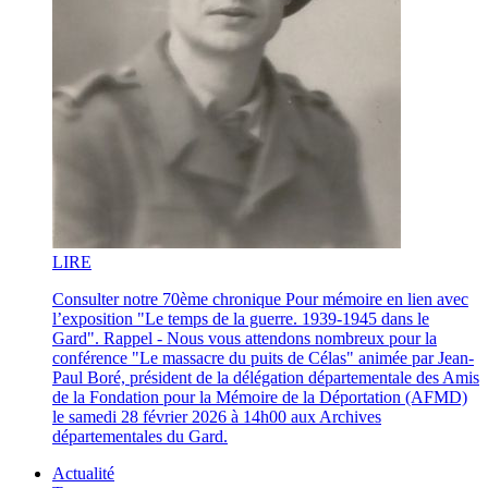
LI
RE
Consulter notre 70ème chronique Pour mémoire en lien avec
l’exposition "Le temps de la guerre. 1939-1945 dans le
Gard". Rappel - Nous vous attendons nombreux pour la
conférence "Le massacre du puits de Célas" animée par Jean-
Paul Boré, président de la délégation départementale des Amis
de la Fondation pour la Mémoire de la Déportation (AFMD)
le samedi 28 février 2026 à 14h00 aux Archives
départementales du Gard.
Actualité