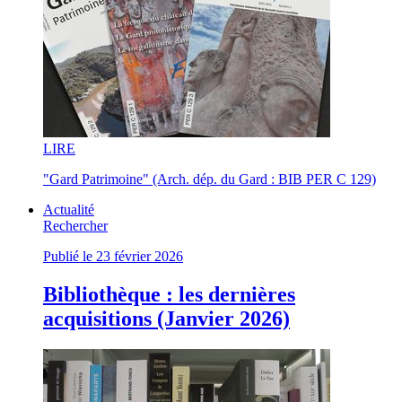
LI
RE
"Gard Patrimoine" (Arch. dép. du Gard : BIB PER C 129)
Actualité
Rechercher
Publié le 23 février 2026
Bibliothèque : les dernières
acquisitions (Janvier 2026)