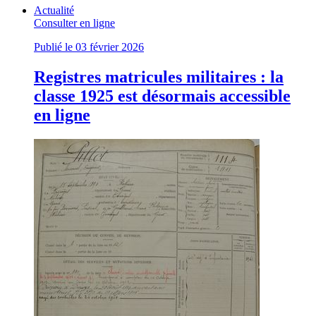
Actualité
Consulter en ligne
Publié le 03 février 2026
Registres matricules militaires : la
classe 1925 est désormais accessible
en ligne