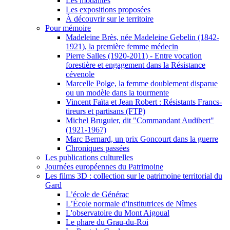
Les modalités
Les expositions proposées
À découvrir sur le territoire
Pour mémoire
Madeleine Brès, née Madeleine Gebelin (1842-
1921), la première femme médecin
Pierre Salles (1920-2011) - Entre vocation
forestière et engagement dans la Résistance
cévenole
Marcelle Polge, la femme doublement disparue
ou un modèle dans la tourmente
Vincent Faïta et Jean Robert : Résistants Francs-
tireurs et partisans (FTP)
Michel Bruguier, dit "Commandant Audibert"
(1921-1967)
Marc Bernard, un prix Goncourt dans la guerre
Chroniques passées
Les publications culturelles
Journées européennes du Patrimoine
Les films 3D : collection sur le patrimoine territorial du
Gard
L’école de Générac
L’École normale d'institutrices de Nîmes
L'observatoire du Mont Aigoual
Le phare du Grau-du-Roi