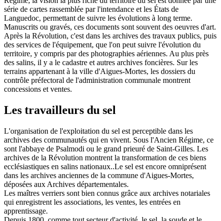
Régime, la vision la plus riche du territoire du sel est donnée par une
série de cartes rassemblée par l'intendance et les États de
Languedoc, permettant de suivre les évolutions à long terme.
Manuscrits ou gravés, ces documents sont souvent des oeuvres d'art.
Après la Révolution, c'est dans les archives des travaux publics, puis
des services de l'équipement, que l'on peut suivre l'évolution du
territoire, y compris par des photographies aériennes. Au plus près
des salins, il y a le cadastre et autres archives foncières. Sur les
terrains appartenant à la ville d'Aigues-Mortes, les dossiers du
contrôle préfectoral de l'administration communale montrent
concessions et ventes.
Les travailleurs du sel
L'organisation de l'exploitation du sel est perceptible dans les
archives des communautés qui en vivent. Sous l'Ancien Régime, ce
sont l'abbaye de Psalmodi ou le grand prieuré de Saint-Gilles. Les
archives de la Révolution montrent la transformation de ces biens
ecclésiastiques en salins nationaux..Le sel est encore omniprésent
dans les archives anciennes de la commune d'Aigues-Mortes,
déposées aux Archives départementales.
Les maîtres verriers sont bien connus grâce aux archives notariales
qui enregistrent les associations, les ventes, les entrées en
apprentissage.
Depuis 1800, comme tout secteur d'activité, le sel, la soude et le