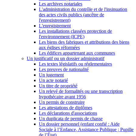
Les archives notariales
L'administration du contrôle et de l'insinuation
des actes civils publics (ancêtre de
l'enregistrement)
L'enregistrement
Les installations classées protection de
l'environnement (ICPE)
Les biens des fabriques et attributions des biens
aux églises réformées
Les édifices appartenant aux communes
Un justificatif ou un dossier administratif
Les textes législatifs ou réglementaires
Les preuves de nationalité
Un jugement
Un acte notarié
Un titre de propriété
Un relevé de formalités ou une transcription
hypothécaire avant 1956
Un permis de construire
Les attestations de diplômes
Les déclarations d'associations
Un duplicata de permis de chasse
Un dossier personnel (enfant confié : Aide
Sociale à l’Enfance, Assistance Publique ; Pupille
de l’État)