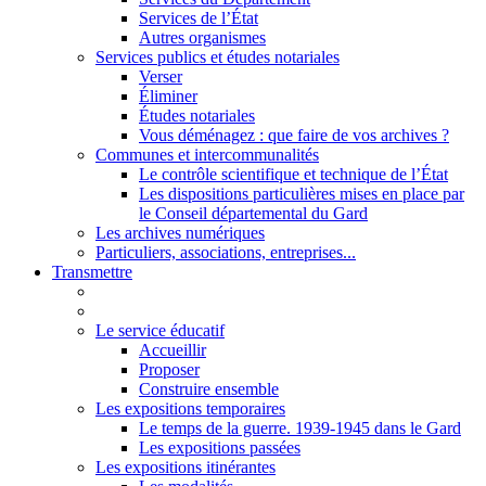
Services de l’État
Autres organismes
Services publics et études notariales
Verser
Éliminer
Études notariales
Vous déménagez : que faire de vos archives ?
Communes et intercommunalités
Le contrôle scientifique et technique de l’État
Les dispositions particulières mises en place par
le Conseil départemental du Gard
Les archives numériques
Particuliers, associations, entreprises...
Transmettre
Le service éducatif
Accueillir
Proposer
Construire ensemble
Les expositions temporaires
Le temps de la guerre. 1939-1945 dans le Gard
Les expositions passées
Les expositions itinérantes