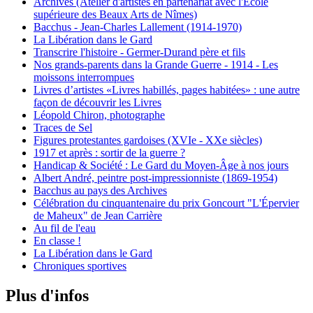
Archives (Atelier d'artistes en partenariat avec l'École
supérieure des Beaux Arts de Nîmes)
Bacchus - Jean-Charles Lallement (1914-1970)
La Libération dans le Gard
Transcrire l'histoire - Germer-Durand père et fils
Nos grands-parents dans la Grande Guerre - 1914 - Les
moissons interrompues
Livres d’artistes «Livres habillés, pages habitées» : une autre
façon de découvrir les Livres
Léopold Chiron, photographe
Traces de Sel
Figures protestantes gardoises (XVIe - XXe siècles)
1917 et après : sortir de la guerre ?
Handicap & Société : Le Gard du Moyen-Âge à nos jours
Albert André, peintre post-impressionniste (1869-1954)
Bacchus au pays des Archives
Célébration du cinquantenaire du prix Goncourt "L'Épervier
de Maheux" de Jean Carrière
Au fil de l'eau
En classe !
La Libération dans le Gard
Chroniques sportives
Plus d'infos