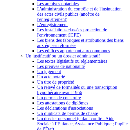
Les archives notariales
L'administration du contrôle et de l'insinuation
des actes civils publics (ancêtre de
l'enregistrement)
L'enregistrement
Les installations classées protection de
l'environnement (ICPE)
Les biens des fabriques et attributions des biens
aux églises réformées
Les édifices appartenant aux communes
Un justificatif ou un dossier administratif
Les textes législatifs ou réglementaires
Les preuves de nationalité
Un jugement
Un acte notarié
Un titre de propriété
Un relevé de formalités ou une transcription
hypothécaire avant 1956
Un permis de construire
Les attestations de diplômes
Les déclarations d'associations
Un duplicata de permis de chasse
Un dossier personnel (enfant confié : Aide
Sociale à l’Enfance, Assistance Publique ; Pupille
de l’État)