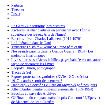
Partager
Tweetter
Poster
Le Gard - Un territoire, des histoires
Archives (Atelier d'artistes en partenariat avec l'École
supérieure des Beaux Arts de Nîmes)
Bacchus - Jean-Charles Lallement (1914-1970)
La Libération dans le Gard
Transcrire l'histoire - Germer-Durand père et fils
Nos grands-parents dans la Grande Guerre - 1914 - Les
moissons interrompues
Livres d’artistes «Livres habillés, pages habitées» : une autre
façon de découvrir les Livres
Léopold Chiron, photographe
Traces de Sel
Figures protestantes gardoises (XVIe - XXe siècles)
1917 et après : sortir de la guerre ?
Handicap & Société : Le Gard du Moyen-Âge à nos jours
Albert André, peintre post-impressionniste (1869-1954)
Bacchus au pays des Archives
Célébration du cinquantenaire du prix Goncourt "L'Épervier
de Maheux" de Jean Carrière