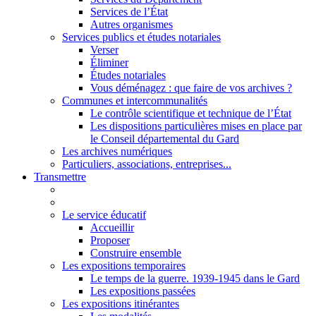
Services de l’État
Autres organismes
Services publics et études notariales
Verser
Éliminer
Études notariales
Vous déménagez : que faire de vos archives ?
Communes et intercommunalités
Le contrôle scientifique et technique de l’État
Les dispositions particulières mises en place par
le Conseil départemental du Gard
Les archives numériques
Particuliers, associations, entreprises...
Transmettre
Le service éducatif
Accueillir
Proposer
Construire ensemble
Les expositions temporaires
Le temps de la guerre. 1939-1945 dans le Gard
Les expositions passées
Les expositions itinérantes