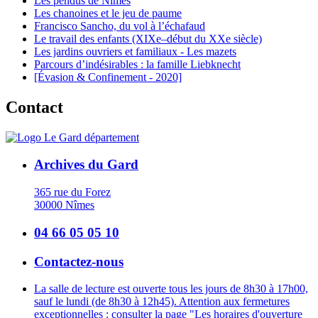
Les pendus de Nîmes
Les chanoines et le jeu de paume
Francisco Sancho, du vol à l’échafaud
Le travail des enfants (XIXe–début du XXe siècle)
Les jardins ouvriers et familiaux - Les mazets
Parcours d’indésirables : la famille Liebknecht
[Évasion & Confinement - 2020]
Contact
Archives du Gard
365 rue du Forez
30000 Nîmes
04 66 05 05 10
Contactez-nous
La salle de lecture est ouverte tous les jours de 8h30 à 17h00,
sauf le lundi (de 8h30 à 12h45). Attention aux fermetures
exceptionnelles : consulter la page "Les horaires d'ouverture