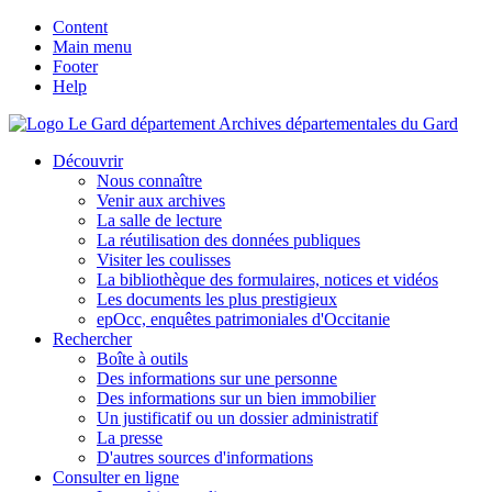
Content
Main menu
Footer
Help
Archives départementales du Gard
Découvrir
Nous connaître
Venir aux archives
La salle de lecture
La réutilisation des données publiques
Visiter les coulisses
La bibliothèque des formulaires, notices et vidéos
Les documents les plus prestigieux
epOcc, enquêtes patrimoniales d'Occitanie
Rechercher
Boîte à outils
Des informations sur une personne
Des informations sur un bien immobilier
Un justificatif ou un dossier administratif
La presse
D'autres sources d'informations
Consulter en ligne