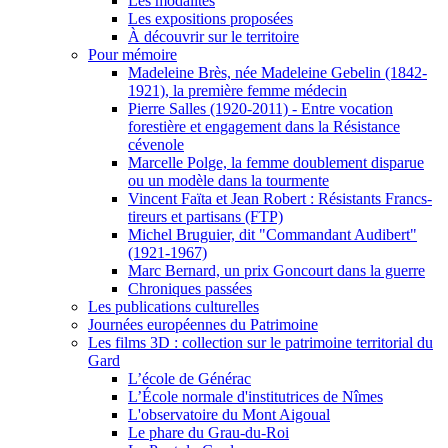
Les modalités
Les expositions proposées
À découvrir sur le territoire
Pour mémoire
Madeleine Brès, née Madeleine Gebelin (1842-
1921), la première femme médecin
Pierre Salles (1920-2011) - Entre vocation
forestière et engagement dans la Résistance
cévenole
Marcelle Polge, la femme doublement disparue
ou un modèle dans la tourmente
Vincent Faïta et Jean Robert : Résistants Francs-
tireurs et partisans (FTP)
Michel Bruguier, dit "Commandant Audibert"
(1921-1967)
Marc Bernard, un prix Goncourt dans la guerre
Chroniques passées
Les publications culturelles
Journées européennes du Patrimoine
Les films 3D : collection sur le patrimoine territorial du
Gard
L’école de Générac
L’École normale d'institutrices de Nîmes
L'observatoire du Mont Aigoual
Le phare du Grau-du-Roi