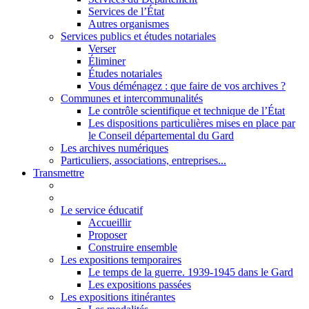
Services de l’État
Autres organismes
Services publics et études notariales
Verser
Éliminer
Études notariales
Vous déménagez : que faire de vos archives ?
Communes et intercommunalités
Le contrôle scientifique et technique de l’État
Les dispositions particulières mises en place par
le Conseil départemental du Gard
Les archives numériques
Particuliers, associations, entreprises...
Transmettre
Le service éducatif
Accueillir
Proposer
Construire ensemble
Les expositions temporaires
Le temps de la guerre. 1939-1945 dans le Gard
Les expositions passées
Les expositions itinérantes