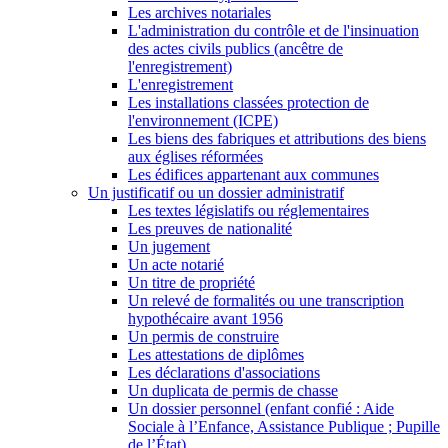
Les archives notariales
L'administration du contrôle et de l'insinuation
des actes civils publics (ancêtre de
l'enregistrement)
L'enregistrement
Les installations classées protection de
l'environnement (ICPE)
Les biens des fabriques et attributions des biens
aux églises réformées
Les édifices appartenant aux communes
Un justificatif ou un dossier administratif
Les textes législatifs ou réglementaires
Les preuves de nationalité
Un jugement
Un acte notarié
Un titre de propriété
Un relevé de formalités ou une transcription
hypothécaire avant 1956
Un permis de construire
Les attestations de diplômes
Les déclarations d'associations
Un duplicata de permis de chasse
Un dossier personnel (enfant confié : Aide
Sociale à l’Enfance, Assistance Publique ; Pupille
de l’État)