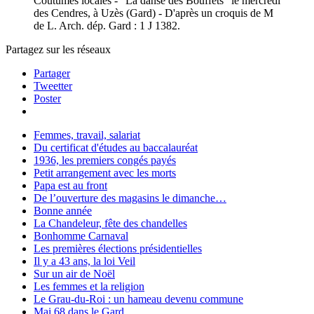
Coutumes locales - "La danse des Bouffets" le mercredi
des Cendres, à Uzès (Gard) - D'après un croquis de M
de L. Arch. dép. Gard : 1 J 1382.
Partagez sur les réseaux
Partager
Tweetter
Poster
Femmes, travail, salariat
Du certificat d'études au baccalauréat
1936, les premiers congés payés
Petit arrangement avec les morts
Papa est au front
De l’ouverture des magasins le dimanche…
Bonne année
La Chandeleur, fête des chandelles
Bonhomme Carnaval
Les premières élections présidentielles
Il y a 43 ans, la loi Veil
Sur un air de Noël
Les femmes et la religion
Le Grau-du-Roi : un hameau devenu commune
Mai 68 dans le Gard