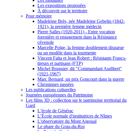
Les modalités
Les expositions proposées
À découvrir sur le territoire
Pour mémoire
Madeleine Brès, née Madeleine Gebelin (1842-
1921), la première femme médecin
Pierre Salles (1920-2011) - Entre vocation
forestière et engagement dans la Résistance
cévenole
Marcelle Polge, la femme doublement disparue
ou un modèle dans la tourmente
Vincent Faïta et Jean Robert : Résistants Francs-
tireurs et partisans (FTP)
Michel Bruguier, dit "Commandant Audibert"
(1921-1967)
Marc Bernard, un prix Goncourt dans la guerre
Chroniques passées
Les publications culturelles
Journées européennes du Patrimoine
Les films 3D : collection sur le patrimoine territorial du
Gard
L’école de Générac
L’École normale d'institutrices de Nîmes
L'observatoire du Mont Aigoual
Le phare du Grau-du-Roi