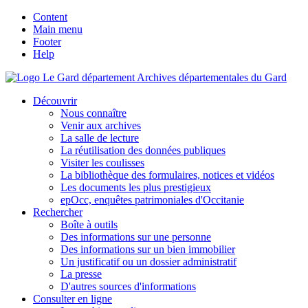
Content
Main menu
Footer
Help
Archives départementales du Gard
Découvrir
Nous connaître
Venir aux archives
La salle de lecture
La réutilisation des données publiques
Visiter les coulisses
La bibliothèque des formulaires, notices et vidéos
Les documents les plus prestigieux
epOcc, enquêtes patrimoniales d'Occitanie
Rechercher
Boîte à outils
Des informations sur une personne
Des informations sur un bien immobilier
Un justificatif ou un dossier administratif
La presse
D'autres sources d'informations
Consulter en ligne