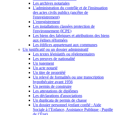
Les archives notariales
L'administration du contrôle et de l'insinuation
des actes civils publics (ancêtre de
l'enregistrement)
L'enregistrement
Les installations classées protection de
l'environnement (ICPE)
Les biens des fabriques et attributions des biens
aux églises réformées
Les édifices appartenant aux communes
Un justificatif ou un dossier administratif
Les textes législatifs ou réglementaires
Les preuves de nationalité
Un jugement
Un acte notarié
Un titre de propriété
Un relevé de formalités ou une transcription
hypothécaire avant 1956
Un permis de construire
Les attestations de diplômes
Les déclarations d'associations
Un duplicata de permis de chasse
Un dossier personnel (enfant confié : Aide
Sociale à l’Enfance, Assistance Publique ; Pupille
de l’État)