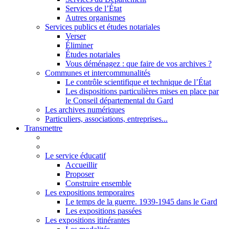
Services de l’État
Autres organismes
Services publics et études notariales
Verser
Éliminer
Études notariales
Vous déménagez : que faire de vos archives ?
Communes et intercommunalités
Le contrôle scientifique et technique de l’État
Les dispositions particulières mises en place par
le Conseil départemental du Gard
Les archives numériques
Particuliers, associations, entreprises...
Transmettre
Le service éducatif
Accueillir
Proposer
Construire ensemble
Les expositions temporaires
Le temps de la guerre. 1939-1945 dans le Gard
Les expositions passées
Les expositions itinérantes