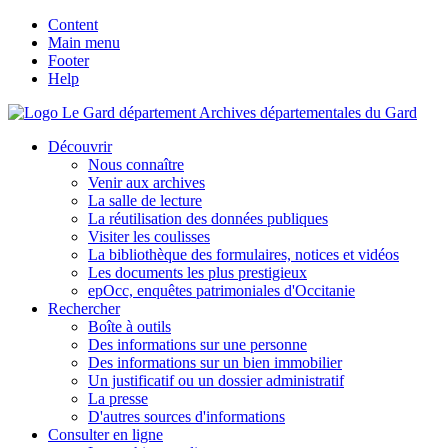
Content
Main menu
Footer
Help
Archives départementales du Gard
Découvrir
Nous connaître
Venir aux archives
La salle de lecture
La réutilisation des données publiques
Visiter les coulisses
La bibliothèque des formulaires, notices et vidéos
Les documents les plus prestigieux
epOcc, enquêtes patrimoniales d'Occitanie
Rechercher
Boîte à outils
Des informations sur une personne
Des informations sur un bien immobilier
Un justificatif ou un dossier administratif
La presse
D'autres sources d'informations
Consulter en ligne