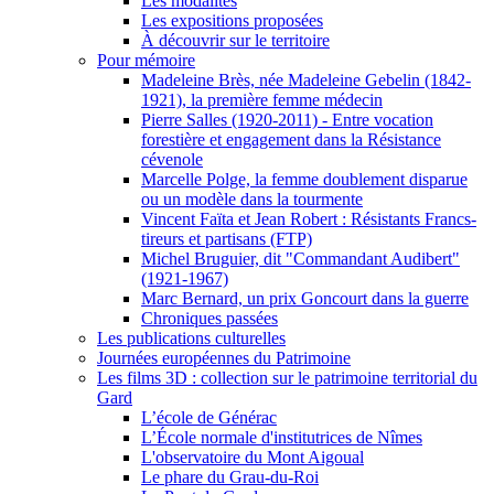
Les modalités
Les expositions proposées
À découvrir sur le territoire
Pour mémoire
Madeleine Brès, née Madeleine Gebelin (1842-
1921), la première femme médecin
Pierre Salles (1920-2011) - Entre vocation
forestière et engagement dans la Résistance
cévenole
Marcelle Polge, la femme doublement disparue
ou un modèle dans la tourmente
Vincent Faïta et Jean Robert : Résistants Francs-
tireurs et partisans (FTP)
Michel Bruguier, dit "Commandant Audibert"
(1921-1967)
Marc Bernard, un prix Goncourt dans la guerre
Chroniques passées
Les publications culturelles
Journées européennes du Patrimoine
Les films 3D : collection sur le patrimoine territorial du
Gard
L’école de Générac
L’École normale d'institutrices de Nîmes
L'observatoire du Mont Aigoual
Le phare du Grau-du-Roi