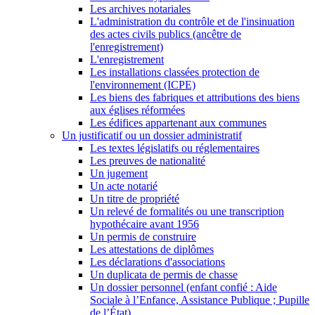
Les archives notariales
L'administration du contrôle et de l'insinuation
des actes civils publics (ancêtre de
l'enregistrement)
L'enregistrement
Les installations classées protection de
l'environnement (ICPE)
Les biens des fabriques et attributions des biens
aux églises réformées
Les édifices appartenant aux communes
Un justificatif ou un dossier administratif
Les textes législatifs ou réglementaires
Les preuves de nationalité
Un jugement
Un acte notarié
Un titre de propriété
Un relevé de formalités ou une transcription
hypothécaire avant 1956
Un permis de construire
Les attestations de diplômes
Les déclarations d'associations
Un duplicata de permis de chasse
Un dossier personnel (enfant confié : Aide
Sociale à l’Enfance, Assistance Publique ; Pupille
de l’État)