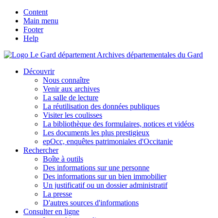
Content
Main menu
Footer
Help
Archives départementales du Gard
Découvrir
Nous connaître
Venir aux archives
La salle de lecture
La réutilisation des données publiques
Visiter les coulisses
La bibliothèque des formulaires, notices et vidéos
Les documents les plus prestigieux
epOcc, enquêtes patrimoniales d'Occitanie
Rechercher
Boîte à outils
Des informations sur une personne
Des informations sur un bien immobilier
Un justificatif ou un dossier administratif
La presse
D'autres sources d'informations
Consulter en ligne