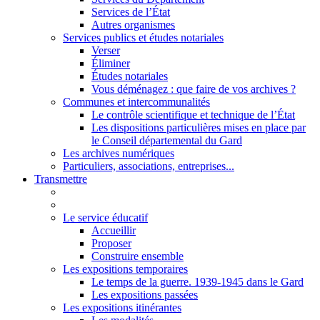
Services de l’État
Autres organismes
Services publics et études notariales
Verser
Éliminer
Études notariales
Vous déménagez : que faire de vos archives ?
Communes et intercommunalités
Le contrôle scientifique et technique de l’État
Les dispositions particulières mises en place par
le Conseil départemental du Gard
Les archives numériques
Particuliers, associations, entreprises...
Transmettre
Le service éducatif
Accueillir
Proposer
Construire ensemble
Les expositions temporaires
Le temps de la guerre. 1939-1945 dans le Gard
Les expositions passées
Les expositions itinérantes