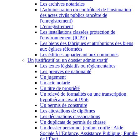
Les archives notariales
L'administration du contrôle et de l'insinuation
des actes civils publics (ancêtre de
l'enregistrement)
L'enregistrement
Les installations classées protection de
l'environnement (ICPE)
Les biens des fabriques et attributions des biens
aux églises réformées
Les édifices appartenant aux communes
Un justificatif ou un dossier administratif
Les textes législatifs ou réglementaires
Les preuves de nationalité
Un jugement
Un acte notarié
Un titre de propriété
Un relevé de formalités ou une transcription
hypothécaire avant 1956
Un permis de construire
Les attestations de diplômes
Les déclarations d'associations
Un duplicata de permis de chasse
Un dossier personnel (enfant confié : Aide
Sociale à l’Enfance, Assistance Publique ; Pupille
de l’État)