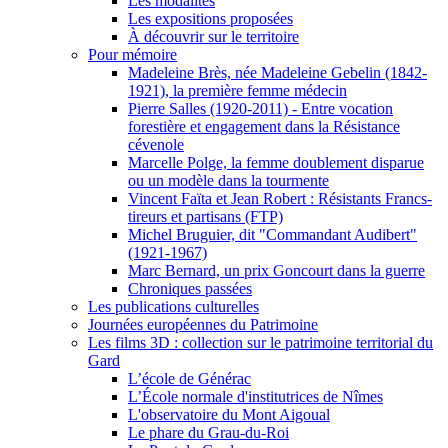
Les modalités
Les expositions proposées
À découvrir sur le territoire
Pour mémoire
Madeleine Brès, née Madeleine Gebelin (1842-
1921), la première femme médecin
Pierre Salles (1920-2011) - Entre vocation
forestière et engagement dans la Résistance
cévenole
Marcelle Polge, la femme doublement disparue
ou un modèle dans la tourmente
Vincent Faïta et Jean Robert : Résistants Francs-
tireurs et partisans (FTP)
Michel Bruguier, dit "Commandant Audibert"
(1921-1967)
Marc Bernard, un prix Goncourt dans la guerre
Chroniques passées
Les publications culturelles
Journées européennes du Patrimoine
Les films 3D : collection sur le patrimoine territorial du
Gard
L’école de Générac
L’École normale d'institutrices de Nîmes
L'observatoire du Mont Aigoual
Le phare du Grau-du-Roi