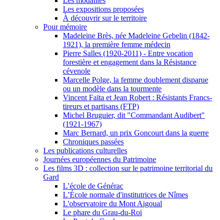
Les modalités
Les expositions proposées
À découvrir sur le territoire
Pour mémoire
Madeleine Brès, née Madeleine Gebelin (1842-
1921), la première femme médecin
Pierre Salles (1920-2011) - Entre vocation
forestière et engagement dans la Résistance
cévenole
Marcelle Polge, la femme doublement disparue
ou un modèle dans la tourmente
Vincent Faïta et Jean Robert : Résistants Francs-
tireurs et partisans (FTP)
Michel Bruguier, dit "Commandant Audibert"
(1921-1967)
Marc Bernard, un prix Goncourt dans la guerre
Chroniques passées
Les publications culturelles
Journées européennes du Patrimoine
Les films 3D : collection sur le patrimoine territorial du
Gard
L’école de Générac
L’École normale d'institutrices de Nîmes
L'observatoire du Mont Aigoual
Le phare du Grau-du-Roi