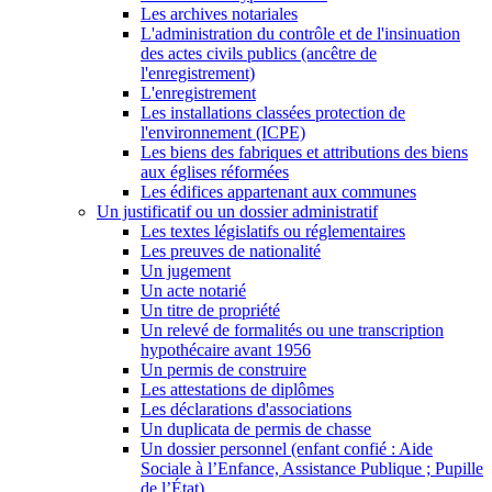
Les archives notariales
L'administration du contrôle et de l'insinuation
des actes civils publics (ancêtre de
l'enregistrement)
L'enregistrement
Les installations classées protection de
l'environnement (ICPE)
Les biens des fabriques et attributions des biens
aux églises réformées
Les édifices appartenant aux communes
Un justificatif ou un dossier administratif
Les textes législatifs ou réglementaires
Les preuves de nationalité
Un jugement
Un acte notarié
Un titre de propriété
Un relevé de formalités ou une transcription
hypothécaire avant 1956
Un permis de construire
Les attestations de diplômes
Les déclarations d'associations
Un duplicata de permis de chasse
Un dossier personnel (enfant confié : Aide
Sociale à l’Enfance, Assistance Publique ; Pupille
de l’État)