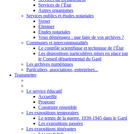
Services de l’État
Autres organismes
Services publics et études notariales
Verser
Éliminer
Études notariales
Vous déménagez : que faire de vos archives ?
Communes et intercommunalités
Le contrôle scientifique et technique de l’État
Les dispositions particulières mises en place par
le Conseil départemental du Gard
Les archives numériques
Particuliers, associations, entreprises...
Transmettre
Le service éducatif
Accueillir
Proposer
Construire ensemble
Les expositions temporaires
Le temps de la guerre. 1939-1945 dans le Gard
Les expositions passées
Les expositions itinérantes